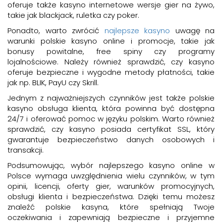
oferuje także kasyno internetowe wersje gier na żywo,
takie jak blackjack, ruletka czy poker.
Ponadto, warto zwrócić
najlepsze kasyno
uwagę na
warunki polskie kasyno online i promocje, takie jak
bonusy powitalne, free spiny czy programy
lojalnościowe. Należy również sprawdzić, czy kasyno
oferuje bezpieczne i wygodne metody płatności, takie
jak np. BLIK, PayU czy Skrill.
Jednym z najważniejszych czynników jest także polskie
kasyno obsługa klienta, która powinna być dostępna
24/7 i oferować pomoc w języku polskim. Warto również
sprawdzić, czy kasyno posiada certyfikat SSL, który
gwarantuje bezpieczeństwo danych osobowych i
transakcji.
Podsumowując, wybór najlepszego kasyno online w
Polsce wymaga uwzględnienia wielu czynników, w tym
opinii, licencji, oferty gier, warunków promocyjnych,
obsługi klienta i bezpieczeństwa. Dzięki temu możesz
znaleźć polskie kasyna, które spełniają Twoje
oczekiwania i zapewniają bezpieczne i przyjemne