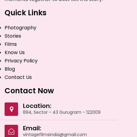
Quick Links
Photography
Stories
Films
Know Us
Privacy Policy
Blog
Contact Us
Contact Now
Location:
894, Sector - 43 Gurugram - 122009
Email:
vintagefilmsindia@gmail.com