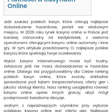
Online
Jeśli szukasz polskich kasyn, które oferują najlepsze
doświadczenie hazardowe, jesteś we właściwym
miejscu. W 2026 roku rynek kasyna online w Polsce jest
bardziej różnorodny niż kiedykolwiek, z wieloma
operatorami oferującymi kasyno online automaty i inne
gry. W tym artykule przedstawimy Ci najlepsze polskie
kasyna, które spełniają Twoje oczekiwania.
Wybór kasyno internetowego może być trudny,
zwłaszcza jeśli nie masz doświadczenia w hazardzie
online. Dlatego też przygotowaliśmy dla Ciebie ranking
polskich kasyn online, które zostały dokładnie
sprawdzone pod kątem bezpieczeństwa, oferty gier i
jakości obsługi klienta. Nasz ranking uwzględnia również
kasyno online opinie innych graczy, abyś mógł
podejmować świadome decyzje.
Jednym z najważniejszych czynników przy wyborze
polskiego kasyna online jest oferta gier. Najlepsze