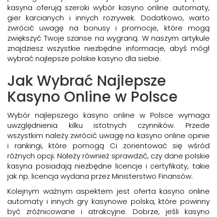
kasyna oferują szeroki wybór kasyno online automaty,
gier karcianych i innych rozrywek. Dodatkowo, warto
zwrócić uwagę na bonusy i promocje, które mogą
zwiększyć Twoje szanse na wygraną. W naszym artykule
znajdziesz wszystkie niezbędne informacje, abyś mógł
wybrać najlepsze polskie kasyno dla siebie.
Jak Wybrać Najlepsze
Kasyno Online w Polsce
Wybór najlepszego kasyno online w Polsce wymaga
uwzględnienia kilku istotnych czynników. Przede
wszystkim należy zwrócić uwagę na kasyno online opinie
i rankingi, które pomogą Ci zorientować się wśród
różnych opcji. Należy również sprawdzić, czy dane polskie
kasyna posiadają niezbędne licencje i certyfikaty, takie
jak np. licencja wydana przez Ministerstwo Finansów.
Kolejnym ważnym aspektem jest oferta kasyno online
automaty i innych gry kasynowe polska, które powinny
być zróżnicowane i atrakcyjne. Dobrze, jeśli kasyno