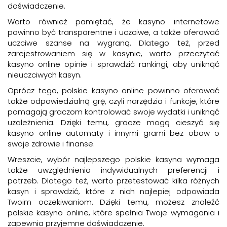
doświadczenie.
Warto również pamiętać, że kasyno internetowe
powinno być transparentne i uczciwe, a także oferować
uczciwe szanse na wygraną. Dlatego też, przed
zarejestrowaniem się w kasynie, warto przeczytać
kasyno online opinie i sprawdzić rankingi, aby uniknąć
nieuczciwych kasyn.
Oprócz tego, polskie kasyno online powinno oferować
także odpowiedzialną grę, czyli narzędzia i funkcje, które
pomagają graczom kontrolować swoje wydatki i uniknąć
uzależnienia. Dzięki temu, gracze mogą cieszyć się
kasyno online automaty i innymi grami bez obaw o
swoje zdrowie i finanse.
Wreszcie, wybór najlepszego polskie kasyna wymaga
także uwzględnienia indywidualnych preferencji i
potrzeb. Dlatego też, warto przetestować kilka różnych
kasyn i sprawdzić, które z nich najlepiej odpowiada
Twoim oczekiwaniom. Dzięki temu, możesz znaleźć
polskie kasyno online, które spełnia Twoje wymagania i
zapewnia przyjemne doświadczenie.