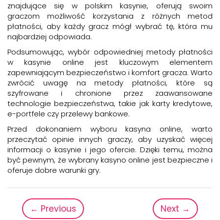
znajdujące się w polskim kasynie, oferują swoim
graczom możliwość korzystania z różnych metod
płatności, aby każdy gracz mógł wybrać tę, która mu
najbardziej odpowiada.
Podsumowując, wybór odpowiedniej metody płatności
w kasynie online jest kluczowym elementem
zapewniającym bezpieczeństwo i komfort gracza. Warto
zwrócić uwagę na metody płatności, które są
szyfrowane i chronione przez zaawansowane
technologie bezpieczeństwa, takie jak karty kredytowe,
e-portfele czy przelewy bankowe.
Przed dokonaniem wyboru kasyna online, warto
przeczytać opinie innych graczy, aby uzyskać więcej
informacji o kasynie i jego ofercie. Dzięki temu, można
być pewnym, że wybrany kasyno online jest bezpieczne i
oferuje dobre warunki gry.
←
Previous
Next
→