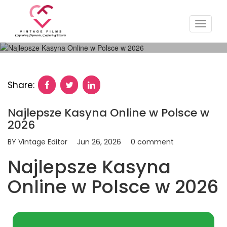
Toggle
navigati
NAJLEPSZE KASYNA ONLINE W POLSCE W 2026
Share:
Najlepsze Kasyna Online w Polsce w
2026
BY Vintage Editor
Jun 26, 2026
0 comment
Najlepsze Kasyna
Online w Polsce w 2026