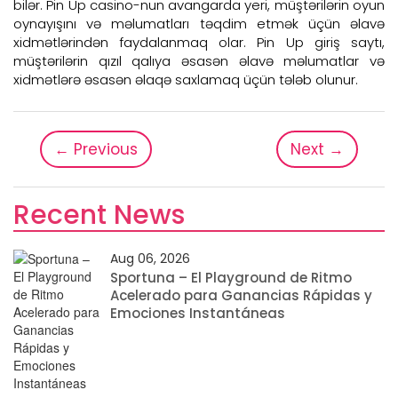
bilər. Pin Up casino-nun avangarda yeri, müştərilərin oyun
oynayışını və məlumatları təqdim etmək üçün əlavə
xidmətlərindən faydalanmaq olar. Pin Up giriş saytı,
müştərilərin qızıl qalıya əsasən əlavə məlumatlar və
xidmətlərə əsasən əlaqə saxlamaq üçün tələb olunur.
←
Previous
Next
→
Recent News
Aug 06, 2026
Sportuna – El Playground de Ritmo
Acelerado para Ganancias Rápidas y
Emociones Instantáneas