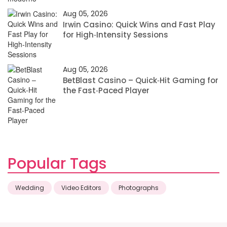
Aug 05, 2026
Irwin Casino: Quick Wins and Fast Play
for High‑Intensity Sessions
Aug 05, 2026
BetBlast Casino – Quick‑Hit Gaming for
the Fast‑Paced Player
Popular Tags
Wedding
Video Editors
Photographs