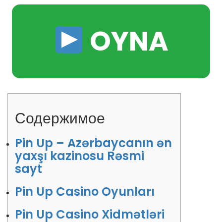
OYNA
Содержимое
Pin Up – Azərbaycanın ən
yaxşı kazinosu Rəsmi
sayt
Pin Up Casino Oyunları
Pin Up Casino Xidmətləri