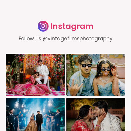
Instagram
Follow Us @vintagefilmsphotography