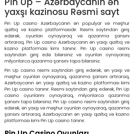
Pin Up – Azərbaycanın ən
yaxşı kazinosu Rəsmi sayt
Pin Up casino Azərbaycanın ən populyar və məşhur
qızıltıq və kazino platformasıdır. Rəsmi saytından giriş
edərək, oyunları oynayaraq və qazanma şansını
artıraraq, Pin Up casino Azərbaycanın ən yaxşı qızıltıq və
kazino platforması kimi tanınır. Pin Up casino rəsmi
saytından giriş edə bilərsiniz və oyunları oynayaraq
milyonlarca qazanma şansını tapa bilərsiniz.
Pin Up casino rəsmi saytından giriş edərək, ən yaxşı və
məşhur oyunları oynayaraq, qazanma şansını artıraraq,
Azərbaycanın ən yaxşı qızıltıq və kazino platforması kimi
Pin Up casino tanınır. Rəsmi saytından giriş edərək, Pin Up
casino oyunlarını oynayaraq, milyonlarca qazanma
şansını tapa bilərsiniz. Pin Up casino rəsmi saytından giriş
edərək, ən yaxşı və məşhur oyunları oynayaraq, qazanma
şansını artıraraq, Azərbaycanın ən yaxşı qızıltıq və kazino
platforması kimi Pin Up casino tanınır.
Pin Up Casino Oyunları