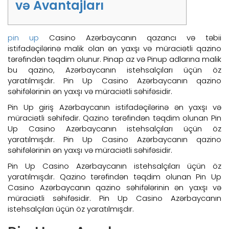
və Avantajları
pin up
Casino Azərbaycanın qazancı və təbii
istifadəçilərinə malik olan ən yaxşı və müraciətli qazino
tərəfindən təqdim olunur. Pinap az və Pinup adlarına malik
bu qazino, Azərbaycanın istehsalçıları üçün öz
yaratılmışdır. Pin Up Casino Azərbaycanın qazino
səhifələrinin ən yaxşı və müraciətli səhifəsidir.
Pin Up giriş Azərbaycanın istifadəçilərinə ən yaxşı və
müraciətli səhifədir. Qazino tərəfindən təqdim olunan Pin
Up Casino Azərbaycanın istehsalçıları üçün öz
yaratılmışdır. Pin Up Casino Azərbaycanın qazino
səhifələrinin ən yaxşı və müraciətli səhifəsidir.
Pin Up Casino Azərbaycanın istehsalçıları üçün öz
yaratılmışdır. Qazino tərəfindən təqdim olunan Pin Up
Casino Azərbaycanın qazino səhifələrinin ən yaxşı və
müraciətli səhifəsidir. Pin Up Casino Azərbaycanın
istehsalçıları üçün öz yaratılmışdır.