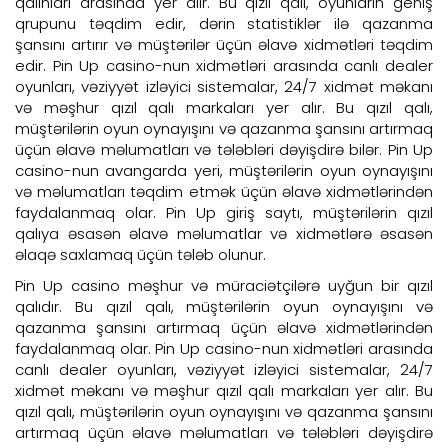
qalınları arasında yer alır. Bu qızıl qalı, oyunların geniş
qrupunu təqdim edir, dərin statistiklər ilə qazanma
şansını artırır və müştərilər üçün əlavə xidmətləri təqdim
edir. Pin Up casino-nun xidmətləri arasında canlı dealer
oyunları, vəziyyət izləyici sistemalar, 24/7 xidmət məkanı
və məşhur qızıl qalı markaları yer alır. Bu qızıl qalı,
müştərilərin oyun oynayışını və qazanma şansını artırmaq
üçün əlavə məlumatları və tələbləri dəyişdirə bilər. Pin Up
casino-nun avangarda yeri, müştərilərin oyun oynayışını
və məlumatları təqdim etmək üçün əlavə xidmətlərindən
faydalanmaq olar. Pin Up giriş saytı, müştərilərin qızıl
qalıya əsasən əlavə məlumatlar və xidmətlərə əsasən
əlaqə saxlamaq üçün tələb olunur.
Pin Up casino məşhur və müraciətçilərə uyğun bir qızıl
qalıdır. Bu qızıl qalı, müştərilərin oyun oynayışını və
qazanma şansını artırmaq üçün əlavə xidmətlərindən
faydalanmaq olar. Pin Up casino-nun xidmətləri arasında
canlı dealer oyunları, vəziyyət izləyici sistemalar, 24/7
xidmət məkanı və məşhur qızıl qalı markaları yer alır. Bu
qızıl qalı, müştərilərin oyun oynayışını və qazanma şansını
artırmaq üçün əlavə məlumatları və tələbləri dəyişdirə