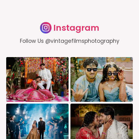
Instagram
Follow Us @vintagefilmsphotography