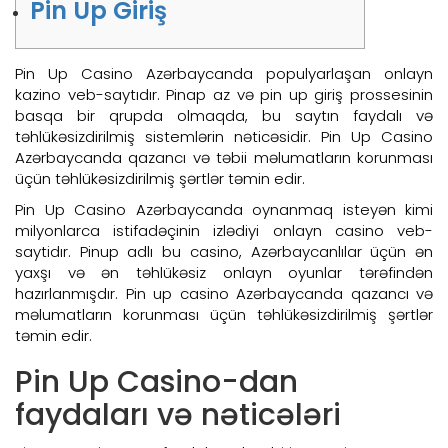
Pin Up Giriş
Pin Up Casino Azərbaycanda populyarlaşan onlayn
kazino veb-saytıdır. Pinap az və pin up giriş prossesinin
basqa bir qrupda olmaqda, bu saytın faydalı və
təhlükəsizdirilmiş sistemlərin nəticəsidir. Pin Up Casino
Azərbaycanda qazancı və təbii məlumatların korunması
üçün təhlükəsizdirilmiş şərtlər təmin edir.
Pin Up Casino Azərbaycanda oynanmaq isteyən kimi
milyonlarca istifadəçinin izlədiyi onlayn casino veb-
saytidır. Pinup adlı bu casino, Azərbaycanlılar üçün ən
yaxşı və ən təhlükəsiz onlayn oyunlar tərəfindən
hazırlanmışdır. Pin up casino Azərbaycanda qazancı və
məlumatların korunması üçün təhlükəsizdirilmiş şərtlər
təmin edir.
Pin Up Casino-dan
faydaları və nəticələri