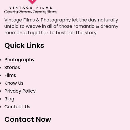
Vintage Films & Photography let the day naturally
unfold to weave in all of those romantic & dreamy
moments together to best tell the story.
Quick Links
Photography
Stories
Films
Know Us
Privacy Policy
Blog
Contact Us
Contact Now