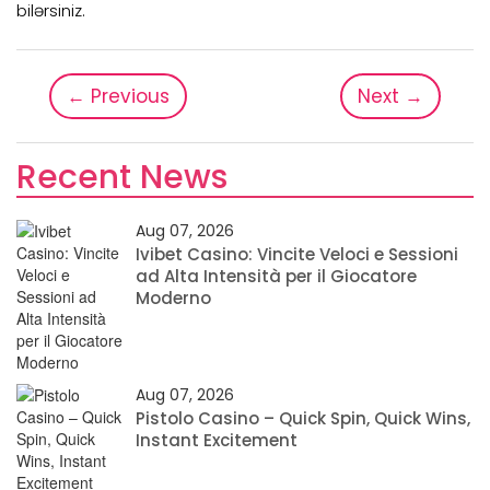
bilərsiniz.
←
Previous
Next
→
Recent News
Aug 07, 2026
Ivibet Casino: Vincite Veloci e Sessioni
ad Alta Intensità per il Giocatore
Moderno
Aug 07, 2026
Pistolo Casino – Quick Spin, Quick Wins,
Instant Excitement