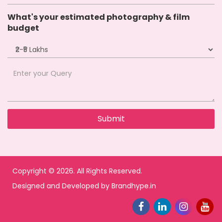
What's your estimated photography & film
budget
Copyright © 2026. All Rights Reserved.
Designed and Developed by
Brandhype.in