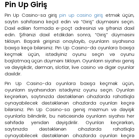
Pin Up Giriş
Pin Up Casino-sa giriş
pin up casino giriş
etmək üçün,
saytın sahifasına keçid edin və “Giriş” düyməsini seçin.
Daxil edilən formada e-poçt adresinizi və şifrənizi daxil
edin. Şifrənizi daxil etdikdən sonra, “Giriş” düyməsini
tıklayın. Başarılı girişinizi onaylayıb, oyunların siyahısına
baxışa keçə bilərsiniz. Pin Up Casino-da oyunlara baxışa
keçmək üçün, istədiyiniz oyunu seçin və oyunu
başlatmaq üçün düyməni tıklayın. Oyunların siyahısı geniş
və dəyişikdir, dərman, slotlar, live casino və digər oyunlar
daxildir.
Pin Up Casino-da oyunlara baxışa keçmək üçün,
oyunların siyahısından istədiyiniz oyunu seçin. Oyunları
keçirərkən, saytınızda dəstəklənən cihazlarda rahatlıqla
oynayabilecek dəstəklənən cihazlarda oyunları keçirə
bilərsiniz. Pin Up Casino-sa geniş məzmun və dəyişik
oyunlarla bilindirilir, bu nəticəsində oyunların siyahısı her
səhifədə yenidən dəyişdirilir. Oyunları keçirərkən,
saytınızda dəstəklənən cihazlarda rahatlıqla
oynayabilecek dəstəklənən cihazlarda oyunları keçirə